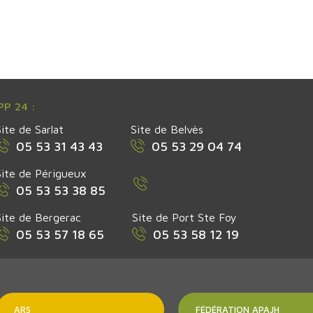
P 24 :
Site de Sarlat
Site de Belvès
05 53 31 43 43
05 53 29 04 74
Site de Périgueux
05 53 53 38 85
Site de Bergerac
Site de Port Ste Foy
05 53 57 18 65
05 53 58 12 19
ARS
FÉDÉRATION APAJH