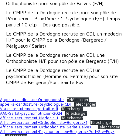
Orthophoniste pour son pôle de Belves (F/H).
Le CMPP de la Dordogne recrute pour son pôle de
Périgueux – Brantôme : 1 Psychologue (F/H) Temps
partiel 1.0 etp – Dès que possible.
Le CMPP de la Dordogne recrute en CDI, un médecin
H/F pour le CMPP de la Dordogne (Bergerac /
Périgueux/ Sarlat)
Le CMPP de la Dordogne recrute en CDI, une
Orthophoniste H/F pour son pôle de Bergerac (F/H).
Le CMPP de la Dordogne recrute en CDI un
psychomotricien (Homme ou Femme) pour son site
CMPP de Bergerac/Port Sainte Foy.
Appel a candidature Orthophoniste
Télécharger
appel-a-candidature-psychologue-CDI
Télécharger
Visuel-recrutement-portrait-pdf
Télécharger
AAC-Sarlat-psychomotricien-2024
Télécharger
Affiche-recrutement-Medecin-1
Télécharger
Affiche-recrutement-Orthophoniste-Bergerac-1
Télécharger
Affiche-recrutement-Orthophoniste-Sarlat-Belves-1
Télécharger
Affiche-recrutement-Psychomoricien-Bergerac-Port-Ste-Foy-