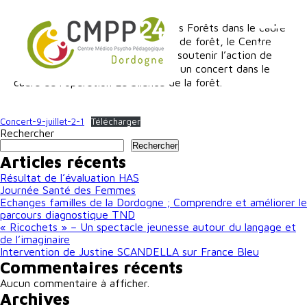
Cookies management panel
Partenaire de l’Office National des Forêts dans le cadre
d’une gestion de ses 42 hectares de forêt, le Centre
MENU
Hospitalier Vauclaire a décidé de soutenir l’action de
l’artiste Olivia Gay, en organisant un concert dans le
cadre de l’opération Le Silence de la forêt.
Concert-9-juillet-2-1
Télécharger
Rechercher
Rechercher
Articles récents
Résultat de l’évaluation HAS
Journée Santé des Femmes
Echanges familles de la Dordogne ; Comprendre et améliorer le
parcours diagnostique TND
« Ricochets » – Un spectacle jeunesse autour du langage et
de l’imaginaire
Intervention de Justine SCANDELLA sur France Bleu
Commentaires récents
Aucun commentaire à afficher.
Archives