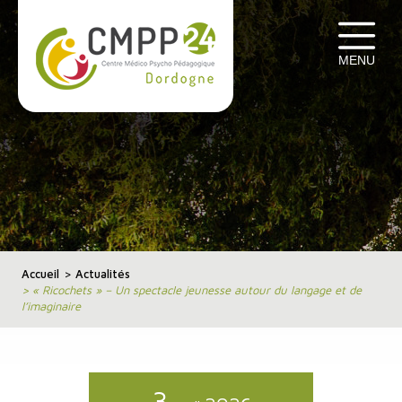
Cookies management panel
MENU
Accueil
>
Actualités
>
« Ricochets » – Un spectacle jeunesse autour du langage et de
l’imaginaire
3