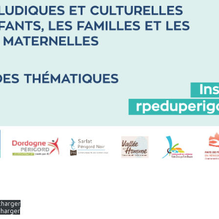
charger
charger